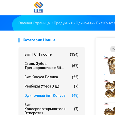
Главная Страница
Продукция
Одиночный Бит Конус
Категории Новые
Бит TCI Tricone
(134)
Сталь Зубов
(67)
Трехшарошечное Bit...
Бит Конуса Ролика
(22)
Рейборы Утеса Хдд
(7)
Одиночный Бит Конуса
(49)
Бит
Консервооткрывателя
(7)
Отверстия...