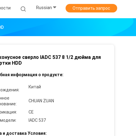
Russian
вости
Отправить запрос
DD
онусное сверло IADC 537 8 1/2 дюйма для
ртки HDD
бная информация о продукте:
Китай
хождения:
нное
CHUAN ZUAN
нование:
фикация:
CE
 модели:
IADC 537
а и доставка Условия: