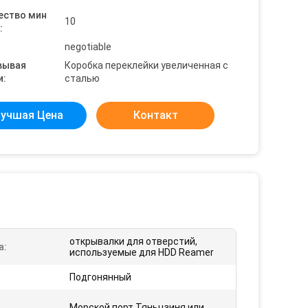
ество мин
10
:
negotiable
вывая
Коробка переклейки увеличенная с
и:
сталью
учшая Цена
Контакт
открывалки для отверстий,
а:
используемые для HDD Reamer
Подгонянный
Морской порт Тяньцзиня или