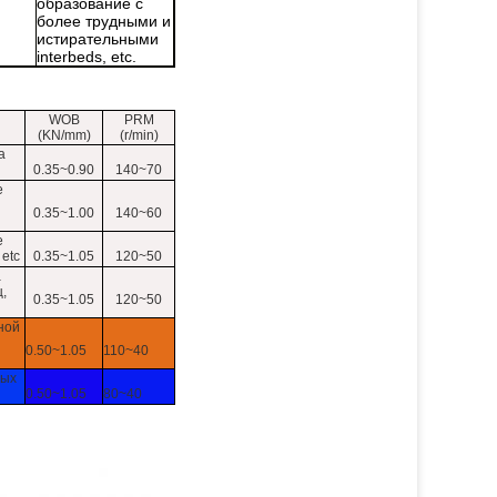
образование с
более трудными и
истирательными
interbeds, etc.
WOB
PRM
(KN/mm)
(r/min)
а
0.35~0.90
140~70
е
0.35~1.00
140~60
е
 etc
0.35~1.05
120~50
а
,
0.35~1.05
120~50
ной
0.50~1.05
110~40
тых
0.50~1.05
80~40