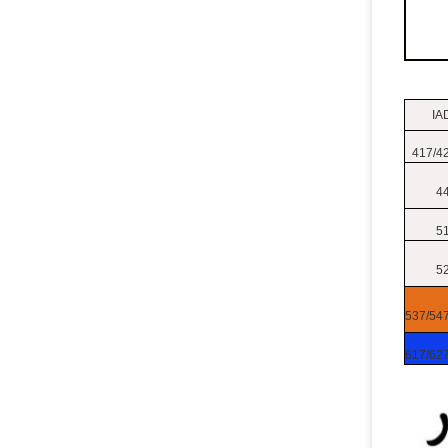
IA
417/4
4
5
5
537/54
617/62