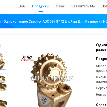
Дом
Продукты
О Нас
Свяжитесь Мы
Но
а
Одноконусное Сверло IADC 537 8 1/2 Дюйма Для Развертки H
Однок
разве
Подро
Место
проис
Фирме
наиме
Серти
Номер
Оплат