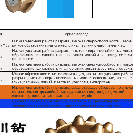
DC
Горная порода
Низкая удельная работа разрыва, высокая сверл-способность и весьм
27/437
мягкое образование, как сланец, глина, песчаник, накопленный etc
Низкая удельная работа разрыва, высокая сверл-способность и мягко
образование, как сланец, глина, песчаник, мягкий известняк, утес соли,
47
гипсолит etc.
Низкая удельная работа разрыва, высокая сверл-способность и мягко
17
образование, как сланец, глина, песчаник, мягкий известняк, утес соли,
Мягкое образование с низкое сжимающим, как низкая удельная работ
разрыва, высокая сверл-способность и мягкое образование, как сланец
27
глина, песчаник, мягкий известняк, утес соли, ангидрит etc.
Низкая удельная работа разрыва, среднетвердое образование с труд
истирательной прослойкой, как трудный сланец, ангидрит, мягкий
7
известняк, песчаник, доломит с мезонином, etc.
Высокая прослойка удельной работы разрыва, среднетвердых и толс
7
трудная, как трудные сланец, известняк, песчаник, доломит, etc.