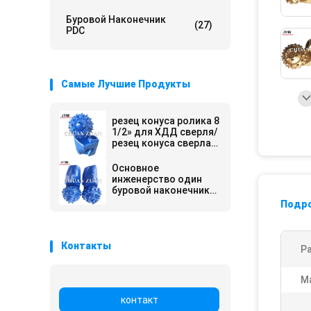
Буровой Наконечник
(27)
PDC
Самые Лучшие Продукты
резец конуса ролика 8
1/2» для ХДД сверля/
резец конуса сверла в
тренчлесс
конструкции
Основное
инженерство один
буровой наконечник
конуса роторный
Подр
одиночный
Контакты
Р
М
контакт